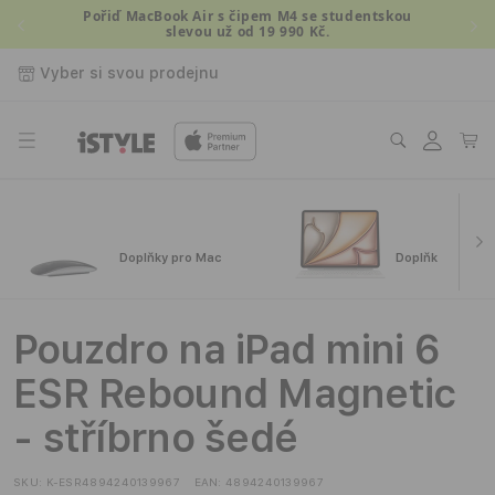
Přejít k
Pořiď MacBook Air s čipem M4 se studentskou
slevou už od 19 990 Kč.
obsahu
Vyber si svou prodejnu
Přihlásit
Košík
se
Doplňky pro Mac
Doplňky pro iPa
Pouzdro na iPad mini 6
ESR Rebound Magnetic
- stříbrno šedé
SKU:
K-ESR4894240139967
EAN:
4894240139967