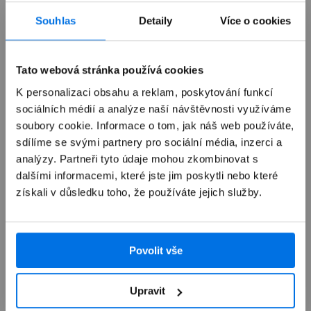
Již není v prodeji
Souhlas
Detaily
Více o cookies
Výkup zařízení
Tato webová stránka používá cookies
K personalizaci obsahu a reklam, poskytování funkcí
sociálních médií a analýze naší návštěvnosti využíváme
Autorizovaný servis Apple
soubory cookie. Informace o tom, jak náš web používáte,
sdílíme se svými partnery pro sociální média, inzerci a
Možnosti doručení
analýzy. Partneři tyto údaje mohou zkombinovat s
dalšími informacemi, které jste jim poskytli nebo které
získali v důsledku toho, že používáte jejich služby.
Povolit vše
Přehled
Upravit
Popis