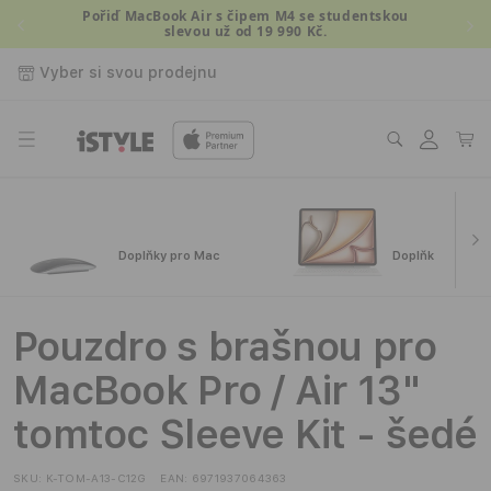
Přejít k
Pořiď MacBook Air s čipem M4 se studentskou
slevou už od 19 990 Kč.
obsahu
Vyber si svou prodejnu
Přihlásit
Košík
se
Doplňky pro Mac
Doplňky pro iPa
Pouzdro s brašnou pro
MacBook Pro / Air 13"
tomtoc Sleeve Kit - šedé
SKU:
K-TOM-A13-C12G
EAN:
6971937064363