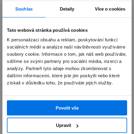
Již není v prodeji
Souhlas
Detaily
Více o cookies
Výkup zařízení
Tato webová stránka používá cookies
K personalizaci obsahu a reklam, poskytování funkcí
sociálních médií a analýze naší návštěvnosti využíváme
Autorizovaný servis Apple
soubory cookie. Informace o tom, jak náš web používáte,
sdílíme se svými partnery pro sociální média, inzerci a
Možnosti doručení
analýzy. Partneři tyto údaje mohou zkombinovat s
dalšími informacemi, které jste jim poskytli nebo které
získali v důsledku toho, že používáte jejich služby.
Povolit vše
Přehled
Upravit
Popis