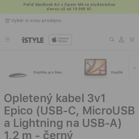
Přejít k
Pořiď MacBook Air s čipem M4 se studentskou
slevou už od 19 990 Kč.
obsahu
Vyber si svou prodejnu
Přihlásit
Košík
se
Doplňky pro Mac
Doplňky pro iPa
Opletený kabel 3v1
Epico (USB-C, MicroUSB
a Lightning na USB-A)
1,2 m - černý