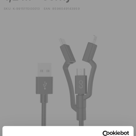
SKU:
K-9915111300013
EAN:
8596049143959