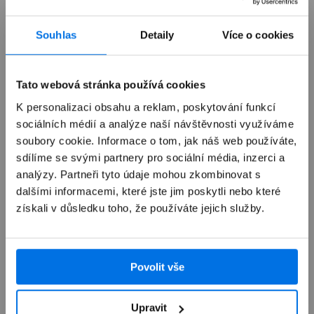
Souhlas
Detaily
Více o cookies
Již není v prodeji
Tato webová stránka používá cookies
Výkup zařízení
K personalizaci obsahu a reklam, poskytování funkcí
sociálních médií a analýze naší návštěvnosti využíváme
soubory cookie. Informace o tom, jak náš web používáte,
Autorizovaný servis Apple
sdílíme se svými partnery pro sociální média, inzerci a
analýzy. Partneři tyto údaje mohou zkombinovat s
Možnosti doručení
dalšími informacemi, které jste jim poskytli nebo které
získali v důsledku toho, že používáte jejich služby.
Povolit vše
Přehled
Upravit