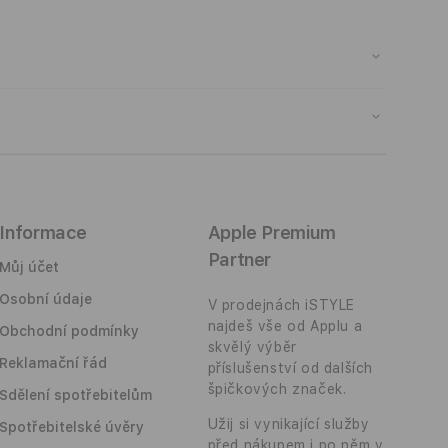
SR disponuje povrchem s lehkou manipulací.
 Pen (2. generace). Díky své konstrukci se dá
rčeny pouze pro iPad Air 4 (10,9"), proto kryt
Informace
Apple Premium
Partner
Můj účet
Osobní údaje
V prodejnách iSTYLE
najdeš vše od Applu a
Obchodní podmínky
skvělý výběr
Reklamační řád
příslušenství od dalších
špičkových značek.
Sdělení spotřebitelům
Užij si vynikající služby
Spotřebitelské úvěry
před nákupem i po něm v