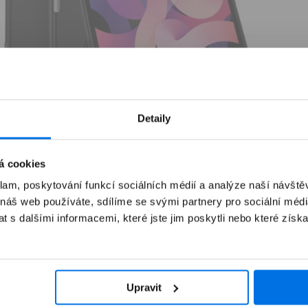
tevřít
ultimédia
Detaily
odálním
kně
á cookies
klam, poskytování funkcí sociálních médií a analýze naší návšt
 náš web používáte, sdílíme se svými partnery pro sociální média
 s dalšími informacemi, které jste jim poskytli nebo které získa
Upravit