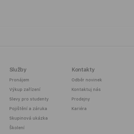
Ochranný kryt pro iPad Air 10,9" - černý
Ochranný kryt na iPad Air od společnosti E
Disponuje také úložným prostorem pro Apple
složit hned do několika poloh. Výřezy jsou u
není kompatibilní s ostatními zařízeními.
Hlavní vlastnosti
Možnost synchronizace a nabíjení s krytem
Služby
Kontakty
Úložný prostor i pro Apple Pencil
Pronájem
Odběr novinek
Přesné rozměrové výřezy
Kompatibilní s funkcí spánku a probuzení
Výkup zařízení
Kontaktuj nás
Slevy pro studenty
Prodejny
Pojištění a záruka
Kariéra
Skupinová ukázka
Školení