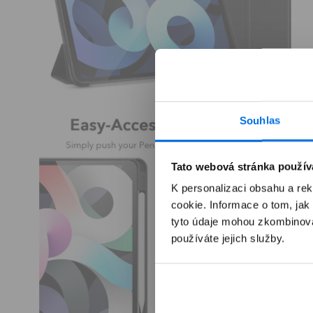
Otevřít
O
multimédia
m
Souhlas
2
3
v
v
modálním
m
okně
o
Tato webová stránka použív
K personalizaci obsahu a re
cookie. Informace o tom, jak
tyto údaje mohou zkombinovat
používáte jejich služby.