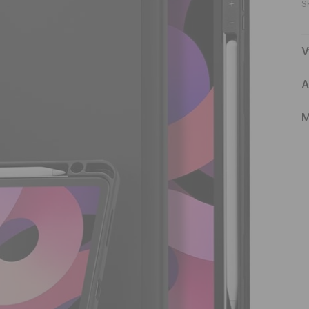
S
V
A
M