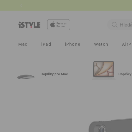
Přejít k
obsahu
Mac
iPad
iPhone
Watch
Air
Doplňky pro Mac
Doplňky
Přejít na
informace
o
produktu