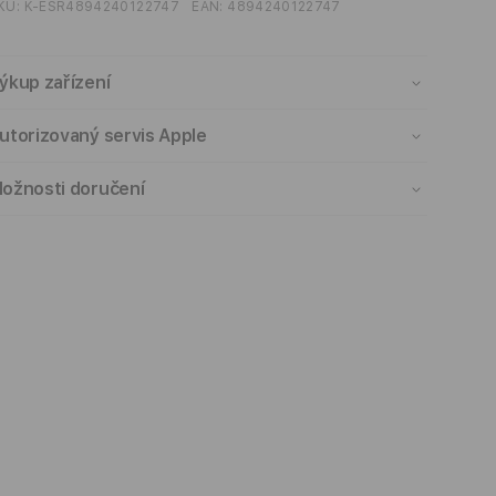
KU:
K-ESR4894240122747
EAN:
4894240122747
ýkup zařízení
utorizovaný servis Apple
ožnosti doručení