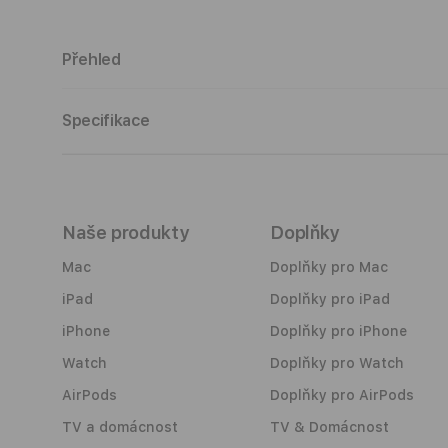
Otevřít
multimédia
6
v
Přehled
modálním
okně
Popis
Specifikace
Naše produkty
Doplňky
Mac
Doplňky pro Mac
iPad
Doplňky pro iPad
iPhone
Doplňky pro iPhone
Watch
Doplňky pro Watch
AirPods
Doplňky pro AirPods
TV a domácnost
TV & Domácnost