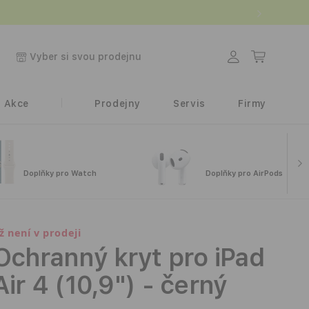
.
Přihlásit
Košík
Vyber si svou prodejnu
se
Akce
Prodejny
Servis
Firmy
Doplňky pro Watch
Doplňky pro AirPods
iž není v prodeji
Ochranný kryt pro iPad
Air 4 (10,9") - černý