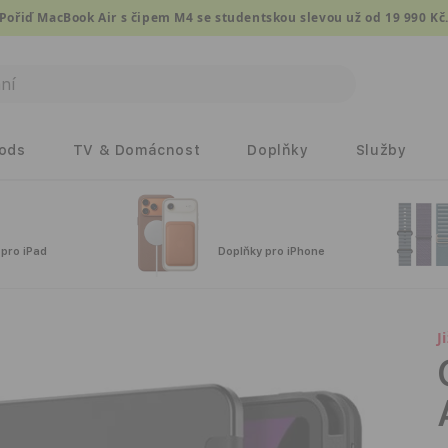
Pořiď MacBook Air s čipem M4 se studentskou slevou už od 19 990 Kč
Pods
TV & Domácnost
Doplňky
Služby
 pro iPad
Doplňky pro iPhone
J