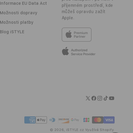
Informace EU Data Act
příjemném prostředí, kde
můžeš opravdu zažít
Možnosti dopravy
Apple.
Možnosti platby
Blog iSTYLE
Twitter
Facebook
Instagram
TikTok
YouTube
Platební
metody
© 2026,
iSTYLE.cz
Využívá Shopify.