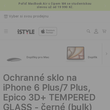
Přejít k
Pořiď MacBook Air s čipem M4 se studentskou
slevou už od 19 990 Kč.
obsahu
Vyber si svou prodejnu
Přihlásit
Košík
se
Doplňky pro Mac
Doplňky pro iPa
Ochranné sklo na
iPhone 6 Plus/7 Plus,
Epico 3D+ TEMPERED
GLASS - černé (bulk)