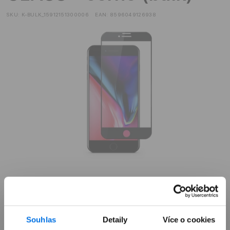
SKU:
K-BULK_15912151300006
EAN:
8596049126938
Již není v prodeji
Souhlas
Detaily
Více o cookies
Výkup zařízení