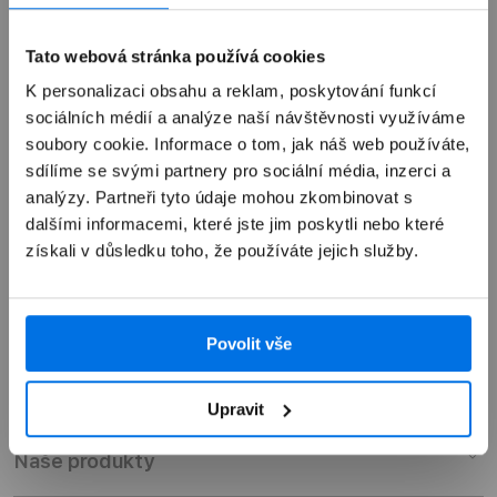
Tato webová stránka používá cookies
Autorizovaný servis Apple
K personalizaci obsahu a reklam, poskytování funkcí
sociálních médií a analýze naší návštěvnosti využíváme
Možnosti doručení
soubory cookie. Informace o tom, jak náš web používáte,
sdílíme se svými partnery pro sociální média, inzerci a
analýzy. Partneři tyto údaje mohou zkombinovat s
dalšími informacemi, které jste jim poskytli nebo které
získali v důsledku toho, že používáte jejich služby.
Přehled
Povolit vše
Popis
Specifikace
Upravit
Ochranné sklo na iPhone 6 Plus/7 Plus, Epico 3D+
TEMPERED GLASS - černé
Naše produkty