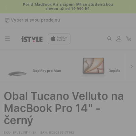
Přejít k
Pořiď MacBook Air s čipem M4 se studentskou
slevou už od 19 990 Kč.
obsahu
Vyber si svou prodejnu
Přihlásit
Košík
se
Doplňky pro Mac
Doplňky pro iPa
Obal Tucano Velluto na
MacBook Pro 14" -
černý
SKU:
BFVELMB14-BK
EAN:
8020252177192