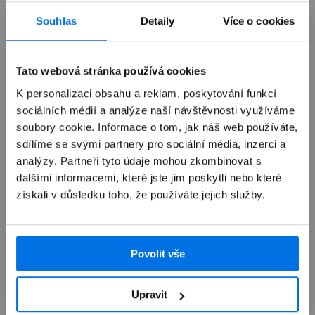
Již není v prodeji
Souhlas
Detaily
Více o cookies
Výkup zařízení
Tato webová stránka používá cookies
K personalizaci obsahu a reklam, poskytování funkcí
sociálních médií a analýze naší návštěvnosti využíváme
Autorizovaný servis Apple
soubory cookie. Informace o tom, jak náš web používáte,
sdílíme se svými partnery pro sociální média, inzerci a
Možnosti doručení
analýzy. Partneři tyto údaje mohou zkombinovat s
dalšími informacemi, které jste jim poskytli nebo které
získali v důsledku toho, že používáte jejich služby.
Povolit vše
Přehled
Upravit
Popis