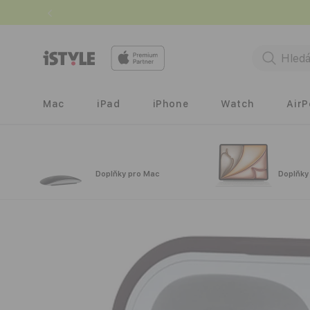
Přejít k
obsahu
Mac
iPad
iPhone
Watch
Air
Doplňky pro Mac
Doplňky
Přejít na
informace
o
produktu