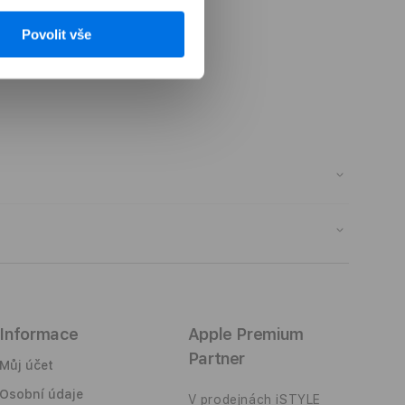
Povolit vše
 tvoje AirPods Pro z pravé lososové kůže, která
ě rafinovaný materiál, který tě na dotek mile
ulovou uhlíkovou stopu. Pouzdro udrží vaše
im dodá ochranu proti pádu a poškrábání.
rní pády
Informace
Apple Premium
Partner
Můj účet
Osobní údaje
V prodejnách iSTYLE