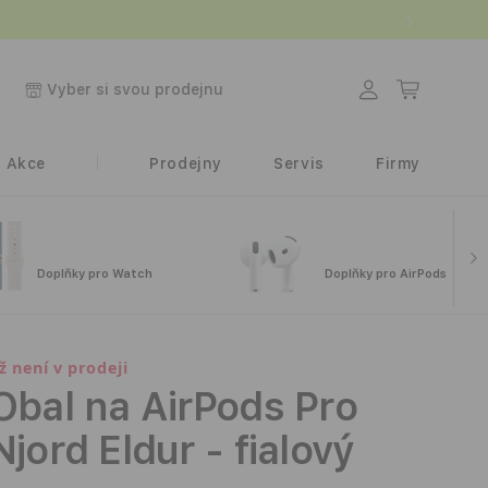
Přihlásit
Košík
Vyber si svou prodejnu
se
Akce
Prodejny
Servis
Firmy
Doplňky pro Watch
Doplňky pro AirPods
iž není v prodeji
Obal na AirPods Pro
Njord Eldur - fialový