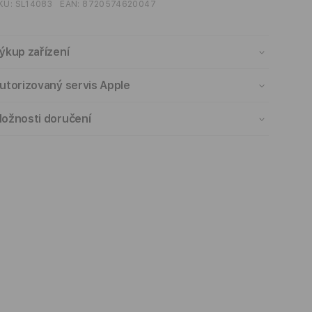
KU:
SL14083
EAN:
8720574620047
ýkup zařízení
utorizovaný servis Apple
ožnosti doručení