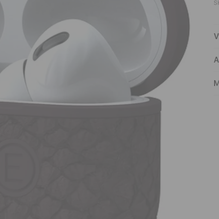
S
V
A
M