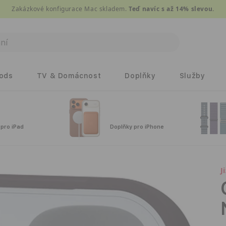
Zakázkové konfigurace Mac skladem.
Teď navíc s až 14% slevou.
Pods
TV & Domácnost
Doplňky
Služby
 pro iPad
Doplňky pro iPhone
J