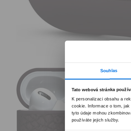
Otevřít
multimédia
Souhlas
1
v
modálním
okně
Tato webová stránka použív
K personalizaci obsahu a re
cookie. Informace o tom, jak
tyto údaje mohou zkombinovat
používáte jejich služby.