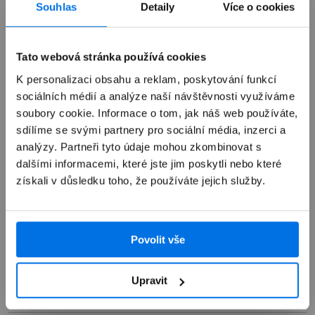
Souhlas
Detaily
Více o cookies
Výkup zařízení
Tato webová stránka používá cookies
K personalizaci obsahu a reklam, poskytování funkcí
Autorizovaný servis Apple
sociálních médií a analýze naší návštěvnosti využíváme
soubory cookie. Informace o tom, jak náš web používáte,
sdílíme se svými partnery pro sociální média, inzerci a
Možnosti doručení
analýzy. Partneři tyto údaje mohou zkombinovat s
dalšími informacemi, které jste jim poskytli nebo které
získali v důsledku toho, že používáte jejich služby.
Povolit vše
Přehled
Popis
Upravit
Specifikace
Nanoleaf Lines - 9dílná základní sada