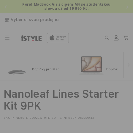
Přejít k
Pořiď MacBook Air s čipem M4 se studentskou
slevou už od 19 990 Kč.
obsahu
Vyber si svou prodejnu
Přihlásit
Košík
se
Doplňky pro Mac
Doplňky pro iPa
Nanoleaf Lines Starter
Kit 9PK
SKU:
K-NL59-K-0002LW-9PK-EU
EAN:
4897105330042