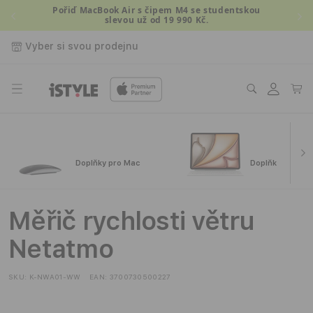
Přejít k
Pořiď MacBook Air s čipem M4 se studentskou
slevou už od 19 990 Kč.
obsahu
Vyber si svou prodejnu
Přihlásit
Košík
se
Doplňky pro Mac
Doplňky pro iPa
Měřič rychlosti větru
Netatmo
SKU:
K-NWA01-WW
EAN:
3700730500227