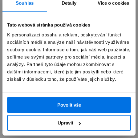
Souhlas
Detaily
Více o cookies
Výkup zařízení
Tato webová stránka používá cookies
K personalizaci obsahu a reklam, poskytování funkcí
Autorizovaný servis Apple
sociálních médií a analýze naší návštěvnosti využíváme
soubory cookie. Informace o tom, jak náš web používáte,
sdílíme se svými partnery pro sociální média, inzerci a
Možnosti doručení
analýzy. Partneři tyto údaje mohou zkombinovat s
dalšími informacemi, které jste jim poskytli nebo které
získali v důsledku toho, že používáte jejich služby.
Povolit vše
Přehled
Popis
Upravit
Specifikace
Měřič rychlosti větru Netatmo