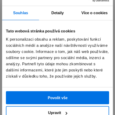
Souhlas
Detaily
Více o cookies
Již není v prodeji
Tato webová stránka používá cookies
Výkup zařízení
K personalizaci obsahu a reklam, poskytování funkcí
sociálních médií a analýze naší návštěvnosti využíváme
soubory cookie. Informace o tom, jak náš web používáte,
Autorizovaný servis Apple
sdílíme se svými partnery pro sociální média, inzerci a
analýzy. Partneři tyto údaje mohou zkombinovat s
Možnosti doručení
dalšími informacemi, které jste jim poskytli nebo které
získali v důsledku toho, že používáte jejich služby.
Povolit vše
Přehled
Upravit