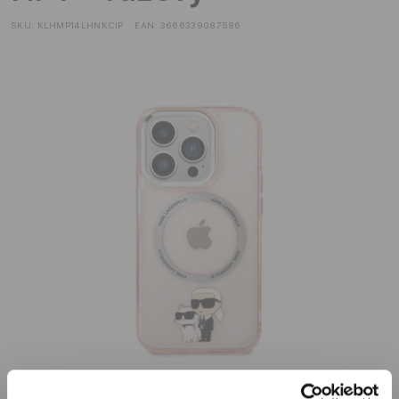
SKU:
KLHMP14LHNKCIP
EAN:
3666339087586