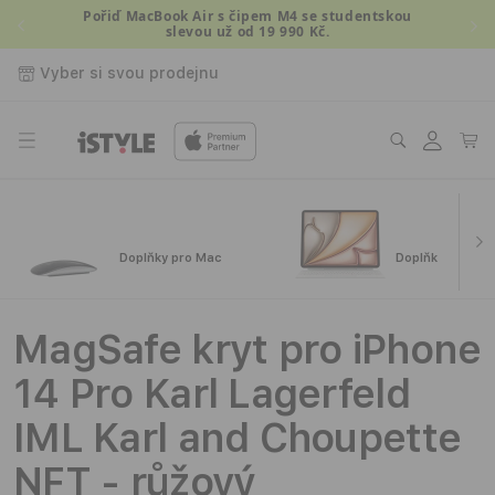
Přejít k
Pořiď MacBook Air s čipem M4 se studentskou
slevou už od 19 990 Kč.
obsahu
Vyber si svou prodejnu
Přihlásit
Košík
se
Doplňky pro Mac
Doplňky pro iPa
MagSafe kryt pro iPhone
14 Pro Karl Lagerfeld
IML Karl and Choupette
NFT - růžový