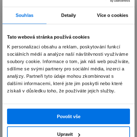
Souhlas
Detaily
Více o cookies
Již není v prodeji
Tato webová stránka používá cookies
Výkup zařízení
K personalizaci obsahu a reklam, poskytování funkcí
sociálních médií a analýze naší návštěvnosti využíváme
soubory cookie. Informace o tom, jak náš web používáte,
Autorizovaný servis Apple
sdílíme se svými partnery pro sociální média, inzerci a
analýzy. Partneři tyto údaje mohou zkombinovat s
Možnosti doručení
dalšími informacemi, které jste jim poskytli nebo které
získali v důsledku toho, že používáte jejich služby.
Povolit vše
Přehled
Upravit