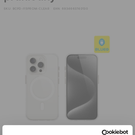
SKU:
BCPD-I15PROM-CLEAR
EAN:
6934663740130