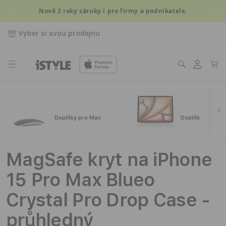
Přejít k
Nově 2 roky záruky i pro firmy a podnikatele.
obsahu
Vyber si svou prodejnu
Přihlásit
Košík
se
Doplňky pro Mac
Doplňky pro iPa
MagSafe kryt na iPhone
15 Pro Max Blueo
Crystal Pro Drop Case -
průhledný