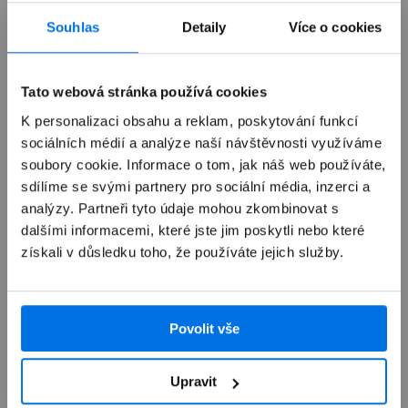
Již není v prodeji
Souhlas
Detaily
Více o cookies
Výkup zařízení
Tato webová stránka používá cookies
K personalizaci obsahu a reklam, poskytování funkcí
sociálních médií a analýze naší návštěvnosti využíváme
Autorizovaný servis Apple
soubory cookie. Informace o tom, jak náš web používáte,
sdílíme se svými partnery pro sociální média, inzerci a
Možnosti doručení
analýzy. Partneři tyto údaje mohou zkombinovat s
dalšími informacemi, které jste jim poskytli nebo které
získali v důsledku toho, že používáte jejich služby.
Povolit vše
Přehled
Upravit
Popis