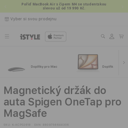
Přejít k
Pořiď MacBook Air s čipem M4 se studentskou
slevou už od 19 990 Kč.
obsahu
Vyber si svou prodejnu
Přihlásit
Košík
se
Doplňky pro Mac
Doplňky pro iPa
Magnetický držák do
auta Spigen OneTap pro
MagSafe
SKU:
K-ACP02618
EAN:
8809756644306