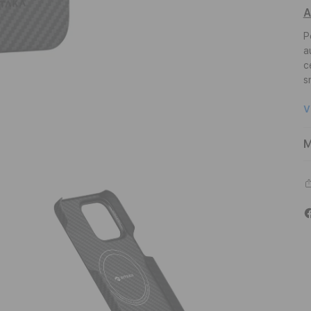
A
P
a
c
s
V
M