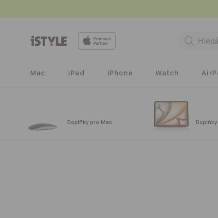
Přejít k
obsahu
Mac
iPad
iPhone
Watch
Air
Doplňky pro Mac
Doplňky
Přejít na
informace
o
produktu