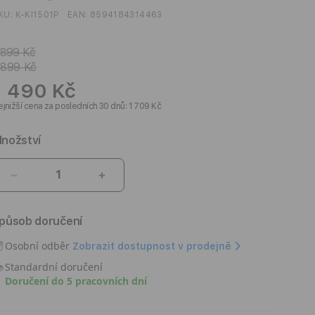
KU:
K-KI1501P
EAN:
8594184314463
 899 Kč
 899 Kč
1 490 Kč
jnižší cena za posledních 30 dnů: 1 709 Kč
nožství
Snížit
Zvýšit
množství
množství
produktu
produktu
působ doručení
Kryt
Kryt
pro
pro
Osobní odběr
Zobrazit dostupnost v prodejně
iPhone
iPhone
Standardní doručení
15
15
Doručení do 5 pracovních dní
Pro
Pro
Pitaka
Pitaka
MagEZ
MagEZ