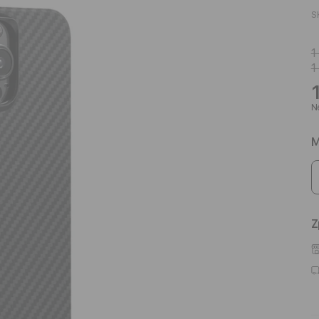
S
1
1
Ne
M
Z