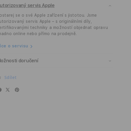
utorizovaný servis Apple
1500D
1500D
-
-
ostarej se o své Apple zařízení s jistotou. Jsme
černý
černý
utorizovaný servis Apple – s originálními díly,
ertifikovanými techniky a možností objednat opravu
nadno online nebo přímo na prodejně.
íce o servisu
ožnosti doručení
Sdílet