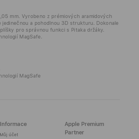
u 1,05 mm. Vyrobeno z prémiových aramidových
je jedinečnou a pohodlnou 3D strukturu. Dokonale
plíšky pro správnou funkci s Pitaka držáky.
hnologií MagSafe.
n
hnologií MagSafe
Informace
Apple Premium
Partner
Můj účet