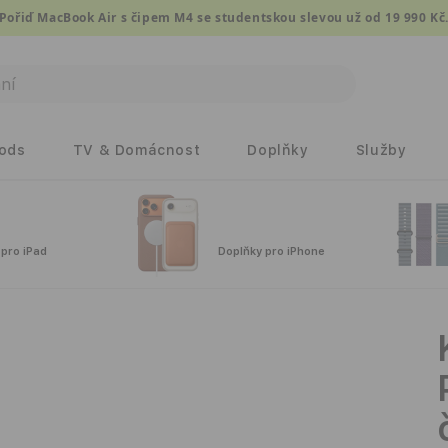
Pořiď MacBook Air s čipem M4 se studentskou slevou už od 19 990 Kč
Pods
TV & Domácnost
Doplňky
Služby
 pro iPad
Doplňky pro iPhone