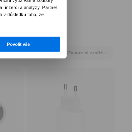
ěvnosti využíváme soubory
, inzerci a analýzy. Partneři
li v důsledku toho, že
Povolit vše
Zobrazení v mřížce