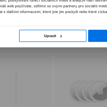
klam, poskytování funkcí sociálních médií a analýze naší návšt
 náš web používáte, sdílíme se svými partnery pro sociální média
 s dalšími informacemi, které jste jim poskytli nebo které získa
Často kupováno společně
Upravit
lňky