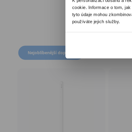
K personalizaci obsahu a re
Otevřít
cookie. Informace o tom, jak
multimédia
6
tyto údaje mohou zkombinovat
v
modálním
používáte jejich služby.
okně
Přepnout zobrazení produktů
Nejoblíbenější doplňky
Novinky mezi dop