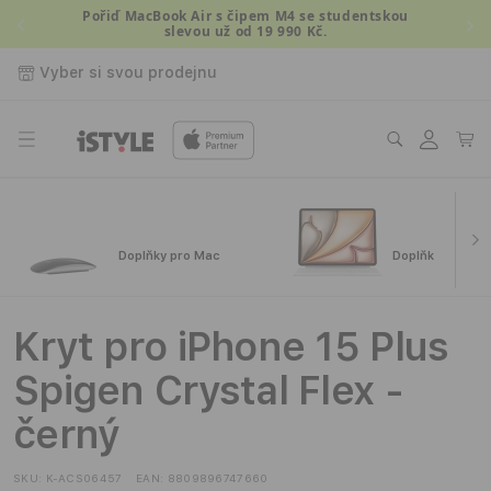
Přejít k
Pořiď MacBook Air s čipem M4 se studentskou
slevou už od 19 990 Kč.
obsahu
Vyber si svou prodejnu
Přihlásit
Košík
se
Doplňky pro Mac
Doplňky pro iPa
Kryt pro iPhone 15 Plus
Spigen Crystal Flex -
černý
SKU:
K-ACS06457
EAN:
8809896747660