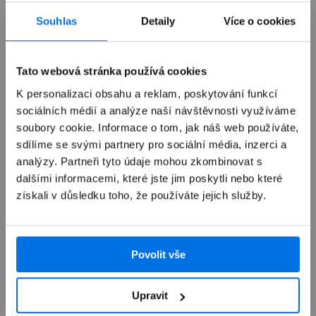
Již není v prodeji
Souhlas
Detaily
Více o cookies
Výkup zařízení
Tato webová stránka používá cookies
K personalizaci obsahu a reklam, poskytování funkcí
sociálních médií a analýze naší návštěvnosti využíváme
Autorizovaný servis Apple
soubory cookie. Informace o tom, jak náš web používáte,
sdílíme se svými partnery pro sociální média, inzerci a
Možnosti doručení
analýzy. Partneři tyto údaje mohou zkombinovat s
dalšími informacemi, které jste jim poskytli nebo které
získali v důsledku toho, že používáte jejich služby.
Povolit vše
Přehled
Upravit
Popis