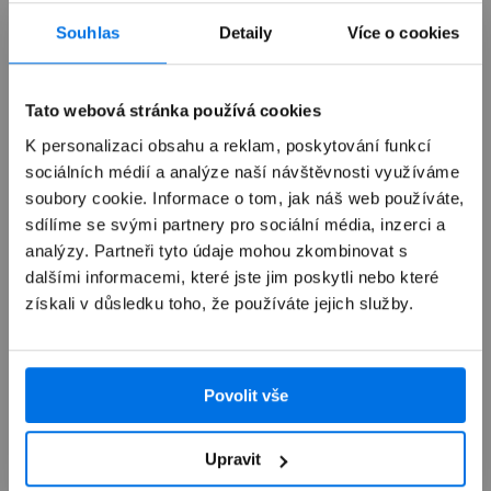
Již není v prodeji
Souhlas
Detaily
Více o cookies
Výkup zařízení
Tato webová stránka používá cookies
K personalizaci obsahu a reklam, poskytování funkcí
sociálních médií a analýze naší návštěvnosti využíváme
Autorizovaný servis Apple
soubory cookie. Informace o tom, jak náš web používáte,
sdílíme se svými partnery pro sociální média, inzerci a
Možnosti doručení
analýzy. Partneři tyto údaje mohou zkombinovat s
dalšími informacemi, které jste jim poskytli nebo které
získali v důsledku toho, že používáte jejich služby.
Povolit vše
Přehled
Upravit
Popis