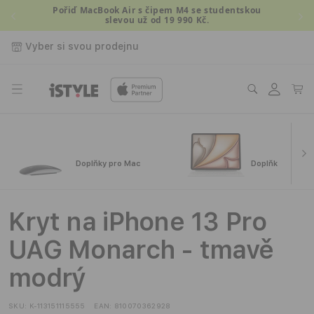
Přejít k
Pořiď MacBook Air s čipem M4 se studentskou
slevou už od 19 990 Kč.
obsahu
Vyber si svou prodejnu
Přihlásit
Košík
se
Doplňky pro Mac
Doplňky pro iPa
Kryt na iPhone 13 Pro
UAG Monarch - tmavě
modrý
SKU:
K-113151115555
EAN:
810070362928