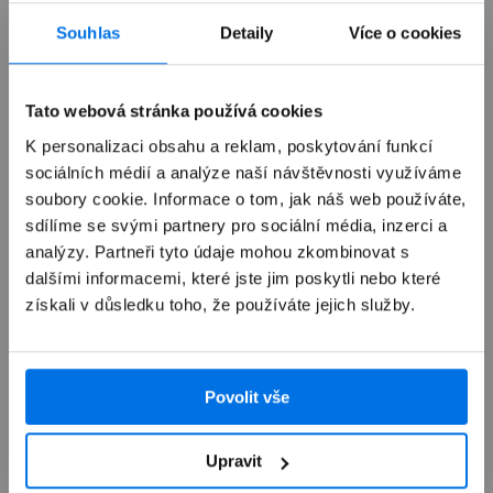
Již není v prodeji
Souhlas
Detaily
Více o cookies
Výkup zařízení
Tato webová stránka používá cookies
K personalizaci obsahu a reklam, poskytování funkcí
sociálních médií a analýze naší návštěvnosti využíváme
Autorizovaný servis Apple
soubory cookie. Informace o tom, jak náš web používáte,
sdílíme se svými partnery pro sociální média, inzerci a
Možnosti doručení
analýzy. Partneři tyto údaje mohou zkombinovat s
dalšími informacemi, které jste jim poskytli nebo které
získali v důsledku toho, že používáte jejich služby.
Povolit vše
Přehled
Upravit
Popis