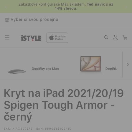
Přejít k
Zakázkové konfigurace Mac skladem.
Teď navíc s až
14% slevou.
obsahu
Vyber si svou prodejnu
Přihlásit
Košík
se
Doplňky pro Mac
Doplňky pro iPa
Kryt na iPad 2021/20/19
Spigen Tough Armor -
černý
SKU:
K-ACS00375
EAN:
8809685622482