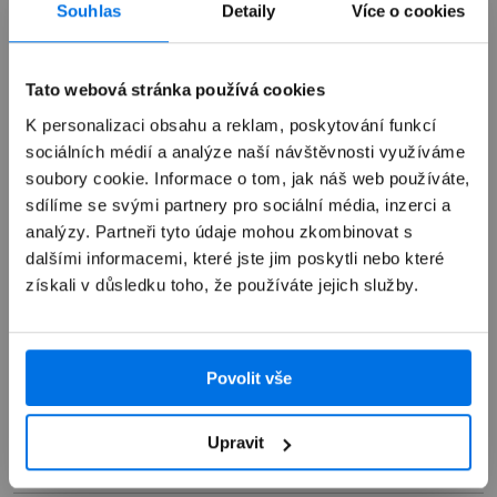
Souhlas
Detaily
Více o cookies
Výkup zařízení
Tato webová stránka používá cookies
K personalizaci obsahu a reklam, poskytování funkcí
Autorizovaný servis Apple
sociálních médií a analýze naší návštěvnosti využíváme
soubory cookie. Informace o tom, jak náš web používáte,
sdílíme se svými partnery pro sociální média, inzerci a
Možnosti doručení
analýzy. Partneři tyto údaje mohou zkombinovat s
dalšími informacemi, které jste jim poskytli nebo které
získali v důsledku toho, že používáte jejich služby.
Povolit vše
Přehled
Popis
Upravit
Specifikace
Kryt na iPad UAG Metropolis