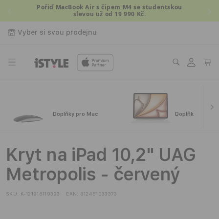
Přejít k
Pořiď MacBook Air s čipem M4 se studentskou
slevou už od 19 990 Kč.
obsahu
Vyber si svou prodejnu
Přihlásit
Košík
se
Doplňky pro Mac
Doplňky pro iPa
Kryt na iPad 10,2" UAG
Metropolis - červený
SKU:
K-121916119393
EAN:
812451033373