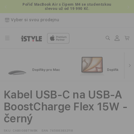
Přejít k
Pořiď MacBook Air s čipem M4 se studentskou
slevou už od 19 990 Kč.
obsahu
Vyber si svou prodejnu
Přihlásit
Košík
se
Doplňky pro Mac
Doplňky pro iPa
Kabel USB-C na USB-A
BoostCharge Flex 15W -
černý
SKU:
CAB008BT1MBK
EAN:
745883832118