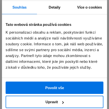
Již není v prodeji
Souhlas
Detaily
Více o cookies
Výkup zařízení
Tato webová stránka používá cookies
K personalizaci obsahu a reklam, poskytování funkcí
sociálních médií a analýze naší návštěvnosti využíváme
Autorizovaný servis Apple
soubory cookie. Informace o tom, jak náš web používáte,
sdílíme se svými partnery pro sociální média, inzerci a
Možnosti doručení
analýzy. Partneři tyto údaje mohou zkombinovat s
dalšími informacemi, které jste jim poskytli nebo které
získali v důsledku toho, že používáte jejich služby.
Povolit vše
Přehled
Upravit
Popis