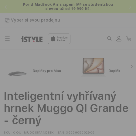
Přejít k
Pořiď MacBook Air s čipem M4 se studentskou
slevou už od 19 990 Kč.
obsahu
Vyber si svou prodejnu
Přihlásit
Košík
se
Doplňky pro Mac
Doplňky pro iPa
Inteligentní vyhřívaný
hrnek Muggo QI Grande
- černý
SKU:
K-OUI-MUGQIGRANDEBK
EAN:
3665905002909