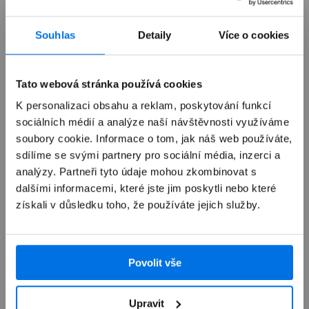
Souhlas
Detaily
Více o cookies
Již není v prodeji
Tato webová stránka používá cookies
Výkup zařízení
K personalizaci obsahu a reklam, poskytování funkcí
sociálních médií a analýze naší návštěvnosti využíváme
soubory cookie. Informace o tom, jak náš web používáte,
Autorizovaný servis Apple
sdílíme se svými partnery pro sociální média, inzerci a
analýzy. Partneři tyto údaje mohou zkombinovat s
Možnosti doručení
dalšími informacemi, které jste jim poskytli nebo které
získali v důsledku toho, že používáte jejich služby.
Povolit vše
Přehled
Upravit