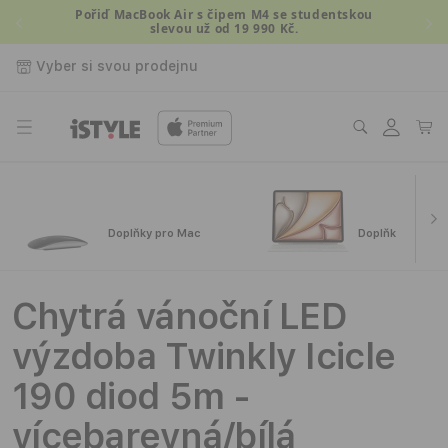
Přejít k
Pořiď MacBook Air s čipem M4 se studentskou
slevou už od 19 990 Kč.
obsahu
Vyber si svou prodejnu
Přihlásit
Košík
se
Doplňky pro Mac
Doplňky pro iPa
Chytrá vánoční LED
výzdoba Twinkly Icicle
190 diod 5m -
vícebarevná/bílá