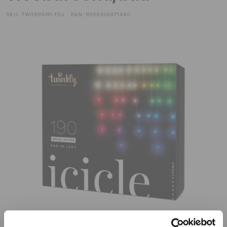
SKU:
TWI190SPP-TEU
EAN:
8056326671440