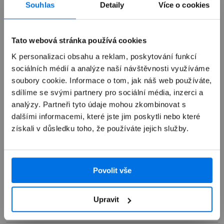
Souhlas
Detaily
Více o cookies
Výkup zařízení
Tato webová stránka používá cookies
K personalizaci obsahu a reklam, poskytování funkcí
Autorizovaný servis Apple
sociálních médií a analýze naší návštěvnosti využíváme
soubory cookie. Informace o tom, jak náš web používáte,
sdílíme se svými partnery pro sociální média, inzerci a
Možnosti doručení
analýzy. Partneři tyto údaje mohou zkombinovat s
dalšími informacemi, které jste jim poskytli nebo které
získali v důsledku toho, že používáte jejich služby.
Povolit vše
Přehled
Popis
Upravit
Specifikace
Brašna Odzu Smart Messenger - šedá