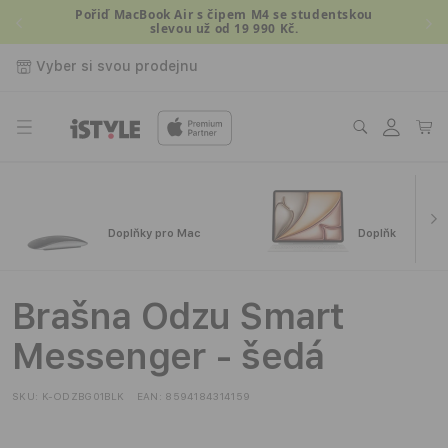
Přejít k
Pořiď MacBook Air s čipem M4 se studentskou
slevou už od 19 990 Kč.
obsahu
Vyber si svou prodejnu
Přihlásit
Košík
se
Doplňky pro Mac
Doplňky pro iPa
Brašna Odzu Smart
Messenger - šedá
SKU:
K-ODZBG01BLK
EAN:
8594184314159