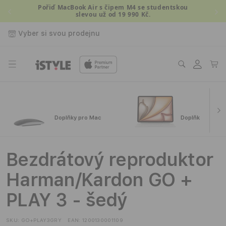
Přejít k
Pořiď MacBook Air s čipem M4 se studentskou
slevou už od 19 990 Kč.
obsahu
Vyber si svou prodejnu
Přihlásit
Košík
se
Doplňky pro Mac
Doplňky pro iPa
Bezdrátový reproduktor
Harman/Kardon GO +
PLAY 3 - šedý
SKU:
GO+PLAY3GRY
EAN:
1200130001109