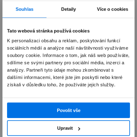
Již není v prodeji
Souhlas
Detaily
Více o cookies
Výkup zařízení
Tato webová stránka používá cookies
K personalizaci obsahu a reklam, poskytování funkcí
sociálních médií a analýze naší návštěvnosti využíváme
Autorizovaný servis Apple
soubory cookie. Informace o tom, jak náš web používáte,
sdílíme se svými partnery pro sociální média, inzerci a
Možnosti doručení
analýzy. Partneři tyto údaje mohou zkombinovat s
dalšími informacemi, které jste jim poskytli nebo které
získali v důsledku toho, že používáte jejich služby.
Povolit vše
Přehled
Upravit
Popis