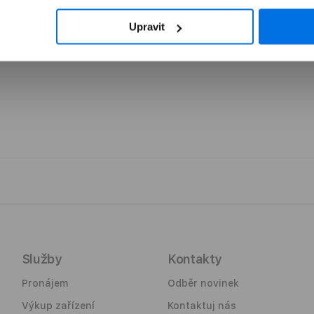
Upravit
Kompaktní a stylový batoh Peak Design Ever
uspokojil nejenom kreativní dobrodruhy. Rů
jako vašemu životnímu stylu a prostředí, ve 
přístupný prostřednictvím magnetického za
batohu, stejně tak jako zipy, odolává nepříz
představují polstrované ramenní popruhy a 
Služby
Kontakty
Pronájem
Odběr novinek
Výkup zařízení
Kontaktuj nás