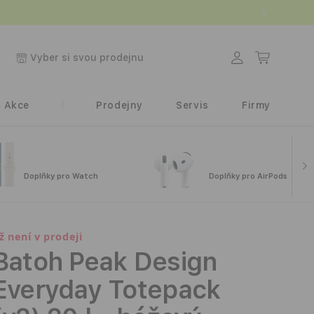
.
Přihlásit
Košík
Vyber si svou prodejnu
se
Akce
Prodejny
Servis
Firmy
Doplňky pro Watch
Doplňky pro AirPods
iž není v prodeji
Batoh Peak Design
Everyday Totepack