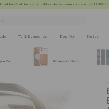
Pořiď MacBook Air s čipem M4 se studentskou slevou už od 19 990 Kč
Pods
TV & Domácnost
Doplňky
Služby
 pro iPad
Doplňky pro iPhone
J