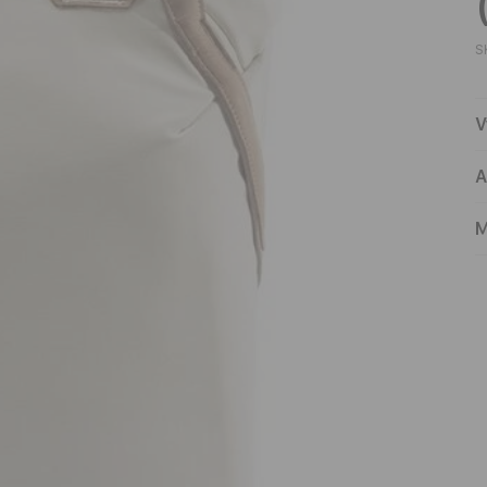
S
V
A
M