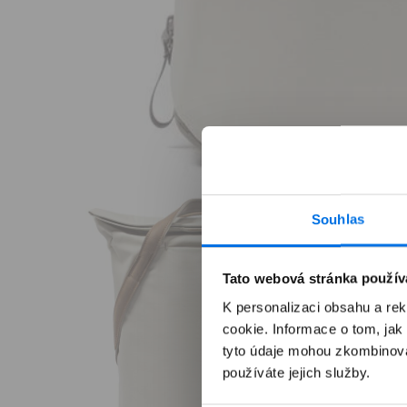
Otevřít
multimédia
Souhlas
1
v
modálním
okně
Tato webová stránka použív
K personalizaci obsahu a re
cookie. Informace o tom, jak
tyto údaje mohou zkombinovat
používáte jejich služby.