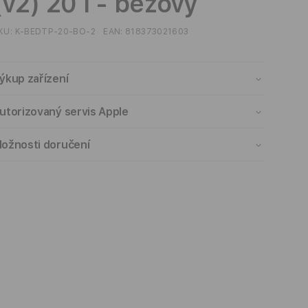
(v2) 20 l - béžový
KU:
K-BEDTP-20-BO-2
EAN:
818373021603
ýkup zařízení
utorizovaný servis Apple
ožnosti doručení