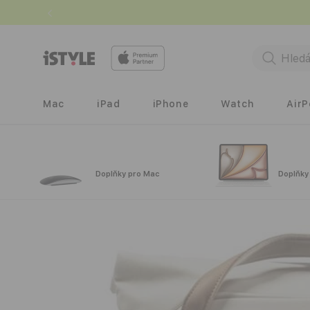
Přejít k
obsahu
Mac
iPad
iPhone
Watch
Air
Doplňky pro Mac
Doplňky
Přejít na
informace
o
produktu