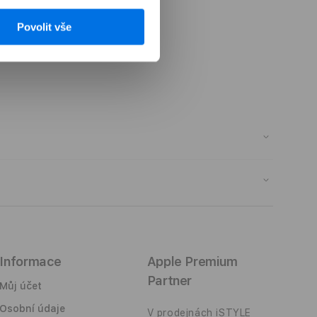
Povolit vše
yday Totepack je inteligentně navržený tak, aby
znorodé výbavě se snadno přizpůsobí, stejně tak,
kterém jej budete nosit. Vnitřní obsah je rychle
víracího proužku nebo odolnému zipu. Materiál
nivým vlivům počasí. Pohodlí při nošení
praktické popruhy do ruky.
Informace
Apple Premium
Partner
Můj účet
Osobní údaje
V prodejnách iSTYLE