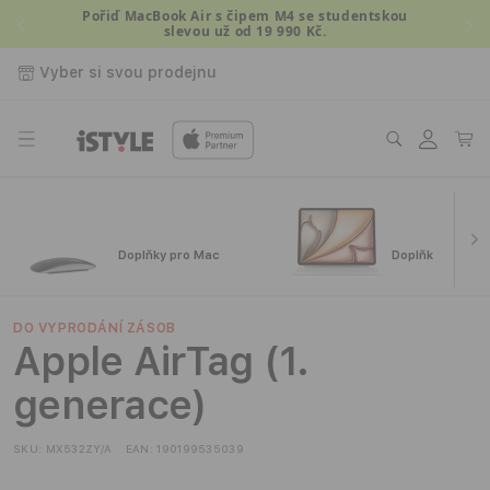
Přejít k
Pořiď MacBook Air s čipem M4 se studentskou
slevou už od 19 990 Kč.
obsahu
Vyber si svou prodejnu
Přihlásit
Košík
se
Doplňky pro Mac
Doplňky pro iPa
DO VYPRODÁNÍ ZÁSOB
Apple AirTag (1.
generace)
SKU:
MX532ZY/A
EAN:
190199535039