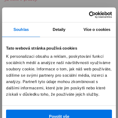
Balení
1 kus
Souhlas
Detaily
Více o cookies
4 kusy
Tato webová stránka používá cookies
K personalizaci obsahu a reklam, poskytování funkcí
sociálních médií a analýze naší návštěvnosti využíváme
Výkup zařízení
soubory cookie. Informace o tom, jak náš web používáte,
sdílíme se svými partnery pro sociální média, inzerci a
analýzy. Partneři tyto údaje mohou zkombinovat s
Autorizovaný servis Apple
dalšími informacemi, které jste jim poskytli nebo které
získali v důsledku toho, že používáte jejich služby.
Možnosti doručení
Povolit vše