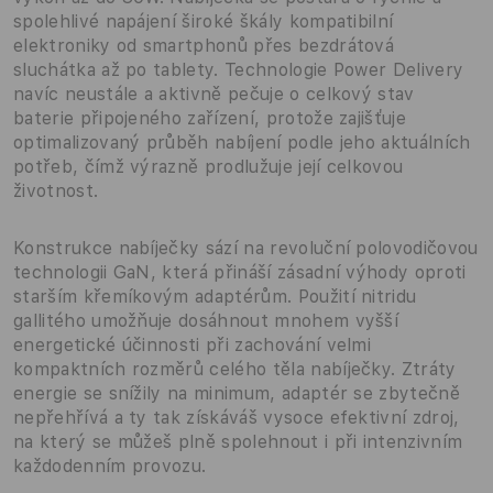
spolehlivé napájení široké škály kompatibilní
elektroniky od smartphonů přes bezdrátová
sluchátka až po tablety. Technologie Power Delivery
navíc neustále a aktivně pečuje o celkový stav
baterie připojeného zařízení, protože zajišťuje
optimalizovaný průběh nabíjení podle jeho aktuálních
potřeb, čímž výrazně prodlužuje její celkovou
životnost.
Konstrukce nabíječky sází na revoluční polovodičovou
technologii GaN, která přináší zásadní výhody oproti
starším křemíkovým adaptérům. Použití nitridu
gallitého umožňuje dosáhnout mnohem vyšší
energetické účinnosti při zachování velmi
kompaktních rozměrů celého těla nabíječky. Ztráty
energie se snížily na minimum, adaptér se zbytečně
nepřehřívá a ty tak získáváš vysoce efektivní zdroj,
na který se můžeš plně spolehnout i při intenzivním
každodenním provozu.