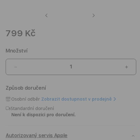
Previous
Next
799 Kč
Množství
Snížit
Zvýši
množství
množ
produktu
prod
Způsob doručení
30W
30W
GaN
GaN
Osobní odběr
Zobrazit dostupnost v prodejně
nabíječka
nabíj
Standardní doručení
Epico
Epic
Není k dispozici pro doručení.
Charger
Char
Bundle
Bund
s
s
1,2m
1,2m
Autorizovaný servis Apple