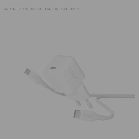
SKU:
K-9915101100178
EAN:
8596049186222