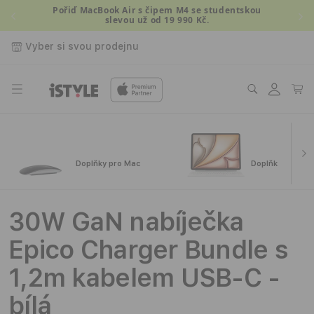
Přejít k
Pořiď MacBook Air s čipem M4 se studentskou
slevou už od 19 990 Kč.
obsahu
Vyber si svou prodejnu
Přihlásit
Košík
se
Doplňky pro Mac
Doplňky pro iPa
30W GaN nabíječka
Epico Charger Bundle s
1,2m kabelem USB-C -
bílá