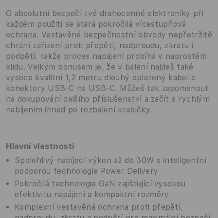
O absolutní bezpečí tvé drahocenné elektroniky při
každém použití se stará pokročilá vícestupňová
ochrana. Vestavěné bezpečnostní obvody nepřetržitě
chrání zařízení proti přepětí, nadproudu, zkratu i
podpětí, takže proces napájení probíhá v naprostém
klidu. Velkým bonusem je, že v balení najdeš také
vysoce kvalitní 1,2 metru dlouhý opletený kabel s
konektory USB-C na USB-C. Můžeš tak zapomenout
na dokupování dalšího příslušenství a začít s rychlým
nabíjením ihned po rozbalení krabičky.
Hlavní vlastnosti
Spolehlivý nabíjecí výkon až do 30W s inteligentní
podporou technologie Power Delivery
Pokročilá technologie GaN zajišťující vysokou
efektivitu napájení a kompaktní rozměry
Komplexní vestavěná ochrana proti přepětí,
nadproudu, zkratu a podpětí pro maximální bezpečí