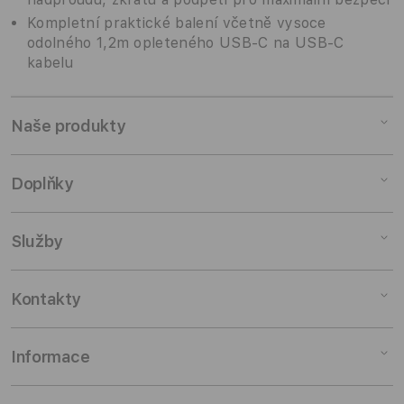
Kompletní praktické balení včetně vysoce
odolného 1,2m opleteného USB-C na USB-C
kabelu
Naše produkty
Mac
Doplňky
iPad
iPhone
Doplňky pro Mac
Služby
Watch
Doplňky pro iPad
AirPods
Doplňky pro iPhone
Pronájem
Kontakty
TV a domácnost
Doplňky pro Watch
Výkup zařízení
Doplňky
Doplňky pro AirPods
Slevy pro studenty
Odběr novinek
Informace
Zakázkové konfigurace
TV & Domácnost
Pojištění a záruka
Kontaktuj nás