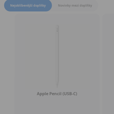
Přepnout zobrazení produktů
Nejoblíbenější doplňky
Novinky mezi doplňky
Apple Pencil (USB-C)