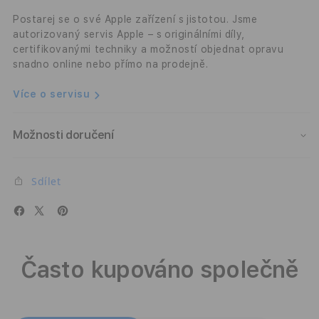
kabelem
kabe
USB-
USB-
Postarej se o své Apple zařízení s jistotou. Jsme
C
C
autorizovaný servis Apple – s originálními díly,
-
-
certifikovanými techniky a možností objednat opravu
bílá
bílá
snadno online nebo přímo na prodejně.
Více o servisu
Možnosti doručení
Sdílet
Často kupováno společně