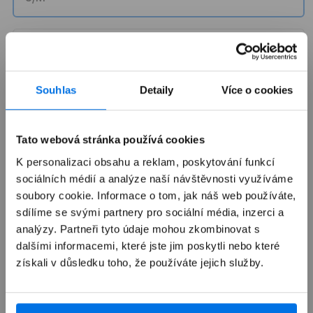
M/L
Souhlas
Detaily
Více o cookies
Výkup zařízení
Tato webová stránka používá cookies
Autorizovaný servis Apple
K personalizaci obsahu a reklam, poskytování funkcí
sociálních médií a analýze naší návštěvnosti využíváme
soubory cookie. Informace o tom, jak náš web používáte,
Možnosti doručení
sdílíme se svými partnery pro sociální média, inzerci a
analýzy. Partneři tyto údaje mohou zkombinovat s
dalšími informacemi, které jste jim poskytli nebo které
získali v důsledku toho, že používáte jejich služby.
Přehled