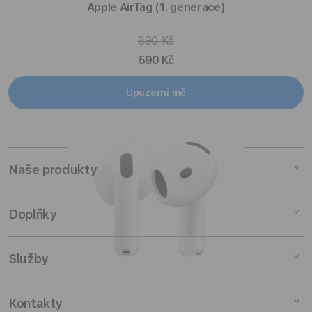
Apple AirTag (1. generace)
záruka společnosti Apple
Záruka výrobce – díly
Jednoroční omezená
890 Kč
záruka společnosti Apple
590 Kč
Upozorni mě
Naše produkty
Mac
Doplňky
iPad
iPhone
Doplňky pro Mac
Služby
Watch
Doplňky pro iPad
AirPods
Doplňky pro iPhone
Pronájem
Kontakty