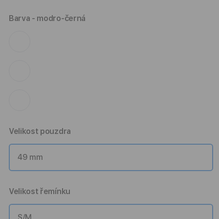
Barva
- modro-černá
Velikost pouzdra
49 mm
Velikost řemínku
S/M