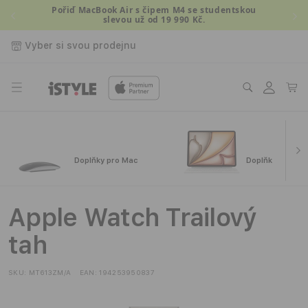
Přejít k
Pořiď MacBook Air s čipem M4 se studentskou
slevou už od 19 990 Kč.
obsahu
Vyber si svou prodejnu
Přihlásit
Košík
se
Doplňky pro Mac
Doplňky pro iPa
Apple Watch Trailový
tah
SKU:
MT613ZM/A
EAN:
194253950837