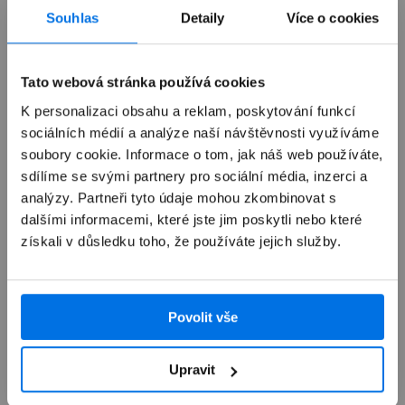
Souhlas
Detaily
Více o cookies
Podsvícený Magic Keyboard s Touch ID
– český
Tato webová stránka používá cookies
K personalizaci obsahu a reklam, poskytování funkcí
Výkup zařízení
sociálních médií a analýze naší návštěvnosti využíváme
soubory cookie. Informace o tom, jak náš web používáte,
sdílíme se svými partnery pro sociální média, inzerci a
Autorizovaný servis Apple
analýzy. Partneři tyto údaje mohou zkombinovat s
dalšími informacemi, které jste jim poskytli nebo které
získali v důsledku toho, že používáte jejich služby.
Možnosti doručení
Povolit vše
 MacBook Air 15"
Upravit
Lítá nalehko.