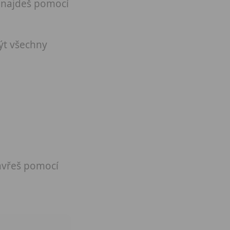
í najdeš pomocí
rýt všechny
zavřeš pomocí