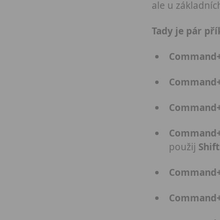
ale u základníc
Tady je pár pří
Command
Command
Command
Command
použij
Shi
Command
Command