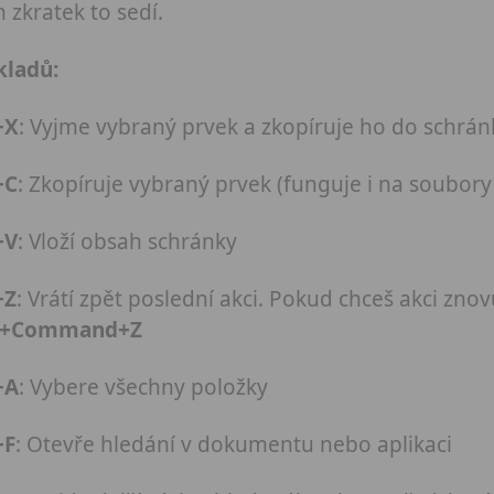
h zkratek to sedí.
kladů:
+X
: Vyjme vybraný prvek a zkopíruje ho do schrán
+C
: Zkopíruje vybraný prvek (funguje i na soubory
+V
: Vloží obsah schránky
+Z
: Vrátí zpět poslední akci. Pokud chceš akci znov
ft+Command+Z
+A
: Vybere všechny položky
+F
: Otevře hledání v dokumentu nebo aplikaci