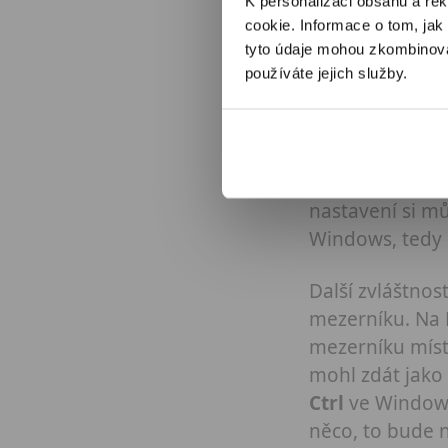
K personalizaci obsahu a re
cookie. Informace o tom, jak
tyto údaje mohou zkombinovat
používáte jejich služby.
Jedna věc jsou 
F2, F3 uvidíš p
přehrávání hudb
Pokud chceš pou
nastavení si mů
Windows, tedy 
Další zvláštno
mezerníku. Na M
mezerníku míst
mohl zdát jako 
Ctrl
ve Windows.
něco, to bude 