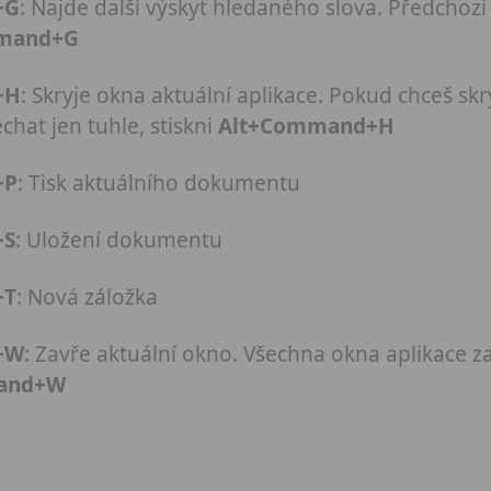
+G
: Najde další výskyt hledaného slova. Předchoz
mmand+G
+H
: Skryje okna aktuální aplikace. Pokud chceš sk
chat jen tuhle, stiskni
Alt+Command+H
+P
: Tisk aktuálního dokumentu
+S
: Uložení dokumentu
+T
: Nová záložka
+W
: Zavře aktuální okno. Všechna okna aplikace 
and+W