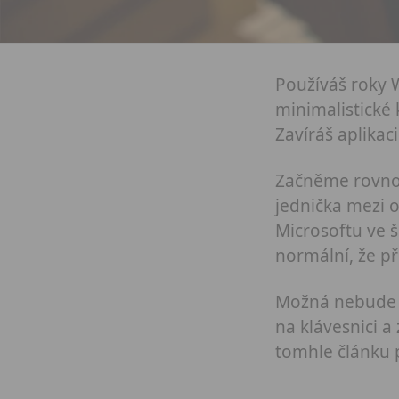
Používáš roky W
minimalistické 
Zavíráš aplikac
Začněme rovnou
jednička mezi 
Microsoftu ve š
normální, že p
Možná nebude n
na klávesnici a
tomhle článku