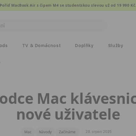
Pořiď MacBook Air s čipem M4 se studentskou slevou už od 19 990 Kč
Pods
TV & Domácnost
Doplňky
Služby
y
odce Mac klávesnic
nové uživatele
Mac
Návody
Začínáme
28. srpen 2025