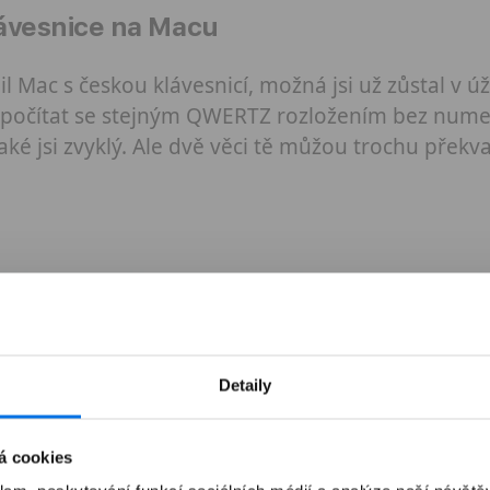
lávesnice na Macu
il Mac s českou klávesnicí, možná jsi už zůstal v 
š počítat se stejným QWERTZ rozložením bez nume
jaké jsi zvyklý. Ale dvě věci tě můžou trochu překva
Detaily
á cookies