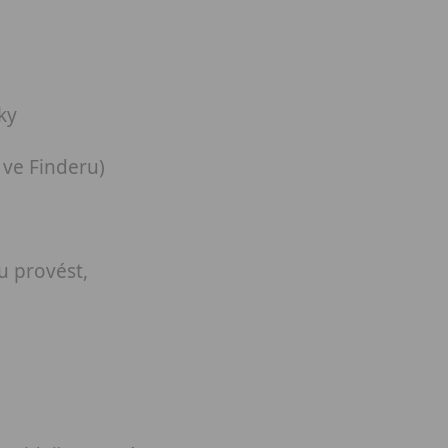
ky
 ve Finderu)
u provést,