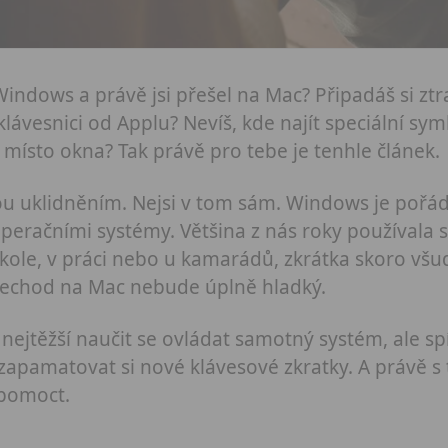
indows a právě jsi přešel na Mac? Připadáš si ztr
klávesnici od Applu? Nevíš, kde najít speciální sy
i místo okna? Tak právě pro tebe je tenhle článek.
 uklidněním. Nejsi v tom sám. Windows je pořád
operačními systémy. Většina z nás roky používala
kole, v práci nebo u kamarádů, zkrátka skoro všud
řechod na Mac nebude úplně hladký.
ejtěžší naučit se ovládat samotný systém, ale spí
 zapamatovat si nové klávesové zkratky. A právě s 
 pomoct.