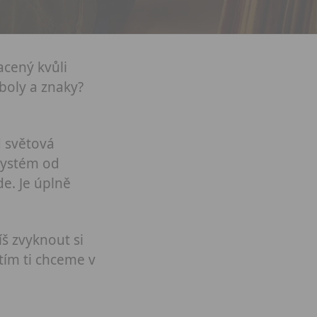
acený kvůli
mboly a znaky?
 světová
 systém od
e. Je úplně
š zvyknout si
tím ti chceme v