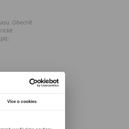
úžasu. Obecně
rické
pit:
Více o cookies