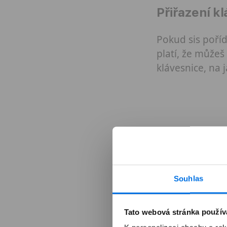
Přiřazení k
Pokud sis poříd
platí, že může
klávesnice, na 
Souhlas
Tato webová stránka použív