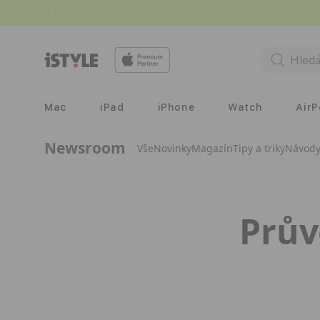
Přejít k
obsahu
Mac
iPad
iPhone
Watch
Air
Newsroom
Vše
Novinky
Magazín
Tipy a triky
Návod
Prův