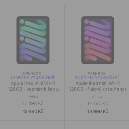
k
e
c
ř
a
e
d
:
i
t
p
o
d
l
e
:
OPENBOX
OPENBOX
30 DNÍ NA VYZKOUŠENÍ
30 DNÍ NA VYZKOUŠENÍ
Apple iPad mini Wi-Fi
Apple iPad mini Wi-Fi
128GB - vesmírně šedý
128GB - fialový (otevřený)
(otevřený)
Dodavatel:
Dodavatel:
APPLE
APPLE
17 490 Kč
17 490 Kč
13 990 Kč
13 990 Kč