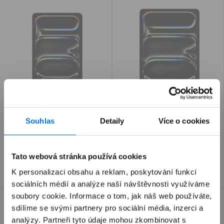
OPENBOX
OPENBOX
30 DNÍ NA VYZKOUŠENÍ
30 DNÍ NA VYZKOUŠENÍ
Souhlas
Detaily
Více o cookies
11palcový iPad Pro Wi-Fi +
13palcový iPad Pro Wi-Fi
Cellular 512GB se
256GB se standardním
standardním sklem...
sklem - vesmírně...
Dodavatel:
Dodavatel:
APPLE
APPLE
Tato webová stránka používá cookies
44 990 Kč
42 990 Kč
39 990 Kč
37 990 Kč
K personalizaci obsahu a reklam, poskytování funkcí
sociálních médií a analýze naší návštěvnosti využíváme
soubory cookie. Informace o tom, jak náš web používáte,
sdílíme se svými partnery pro sociální média, inzerci a
analýzy. Partneři tyto údaje mohou zkombinovat s